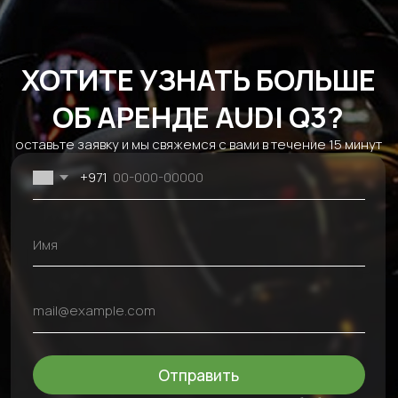
Спорт
Hyundai
Сотрудничество
Кабриолет
Mitsubishi
Блог
EV
Ford
Аренда авто на
Dodge
сутки
Genesis
Помесячная
Audi
аренда авто
JAC
Аренда авто на
Tesla
неделю
Cadillac
Контакты
+971 54 470 7307
bkfauto007@gmail.com
Fifty One Tower - Marasi Dr - Business Bay - Dubai - UAE
Без выходных, круглосуточно