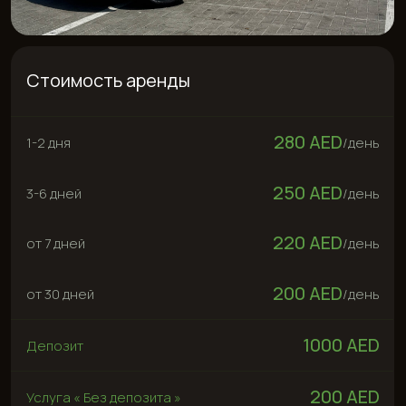
280 AED
1-2 дня
/
день
250 AED
3-6 дней
/
день
220 AED
от 7 дней
/
день
200 AED
от 30 дней
/
день
1000 AED
Депозит
200 AED
Услуга « Без депозита »
Арендовать