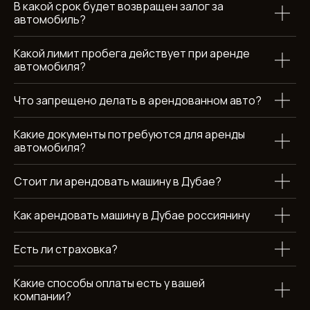
В какой срок будет возвращен залог за
автомобиль?
Какой лимит пробега действует при аренде
ХОТИТЕ УЗНАТЬ БОЛЬШЕ
автомобиля?
ОБ АРЕНДЕ AUDI Q3?
Что запрещено делать в арендованном авто?
оставьте заявку и мы свяжемся с вами в течение 15 минут
+971
Какие документы потребуются для аренды
автомобиля?
Стоит ли арендовать машину в Дубае?
Как арендовать машину в Дубае россиянину
Отправить
Есть ли страховка?
Нажимая кнопку вы соглашаетесь с условиями обработки
персональных данных
Какие способы оплаты есть у вашей
компании?