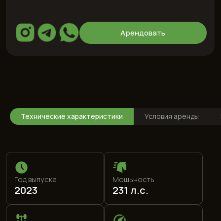
Год выпуска
Мощьность
2023
231 л.с.
Привод
Макс. скорость
Полный
210 км.ч.
Технические характеристики
Условия аренды
Двигатель
Топливо
2,0 л
95 (special)
0-100
Цвет кузова
7,4 с
Оранжевый