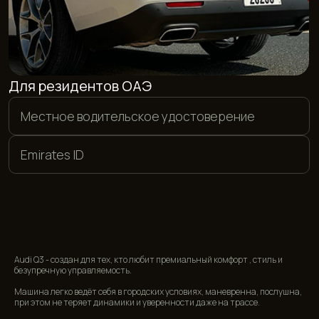
СПОСОБЫ ОПЛАТЫ
Мы предлагаем гибкие условия оплаты. Вы можете
рассчитаться в евро, долларах или дирхамах, а также
совершить перевод в рублях на банковскую карту. Кроме
того, мы принимаем оплату в криптовалюте
<01>
<02>
НАЛИЧНЫЕ
БАНКОВСКИЕ КАРТЫ
<03>
<04>
КРИПТОВАЛЮТА
ПЕРЕВОД
Audi Q3 - создан для тех, кто любит премиальный комфорт , стиль и
безупречную управляемость.
ЦЕНЫ НА АРЕНДУ АВТО В
Машина легко ведёт себя в городских условиях, маневренна, послушна,
ДУБАЕ
при этом не теряет динамики и уверенности даже на трассе.