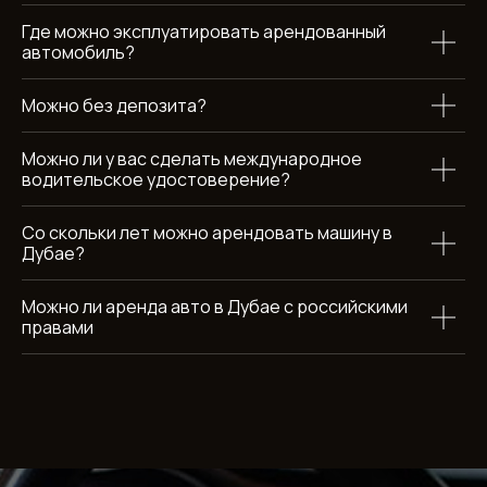
Где можно эксплуатировать арендованный
автомобиль?
Можно без депозита?
Можно ли у вас сделать международное
водительское удостоверение?
Аренда автомобилей в Дубае
Обратный звонок
Со скольки лет можно арендовать машину в
Дубае?
Можно ли аренда авто в Дубае с российскими
правами
Каталог
Бренды
Разделы
Эконом
BMW
О компании
Комфорт
Mercedes
Отзывы
Бизнес
Chevrolet
Условия аренды
SUV
Kia
Акции