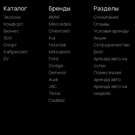
Genesis
Помесячная
Audi
аренда авто
JAC
Аренда авто на
Tesla
неделю
Cadillac
Контакты
+971 54 470 7307
bkfauto007@gmail.com
Fifty One Tower - Marasi Dr - Business Bay - Dubai - UAE
Без выходных, круглосуточно
©2025 BKFauto All rights reserved
Политка конфиденциальности