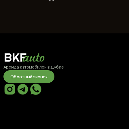
Аренда автомобилей в Дубае
Обратный звонок
Каталог
Бренды
Разделы
Эконом
BMW
О компании
Комфорт
Mercedes
Отзывы
Бизнес
Chevrolet
Условия аренды
SUV
Kia
Акции
Спорт
Hyundai
Сотрудничество
Кабриолет
Mitsubishi
Блог
EV
Ford
Аренда авто на
Dodge
сутки