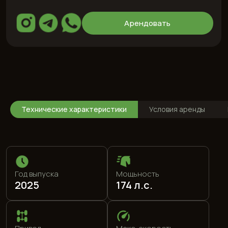
Год выпуска
Мощьность
2025
174 л.с.
Привод
Макс. скорость
Передний
200 км.ч.
Технические характеристики
Условия аренды
Двигатель
Топливо
1,5 л
95 (special)
0-100
Цвет кузова
7,6 с
Серебристый
Цвет салона
Цена