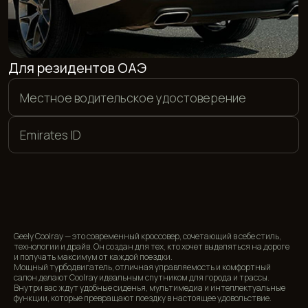
СПОСОБЫ ОПЛАТЫ
Мы предлагаем гибкие условия оплаты. Вы можете
рассчитаться в евро, долларах или дирхамах, а также
совершить перевод в рублях на банковскую карту. Кроме
того, мы принимаем оплату в криптовалюте
<01>
<02>
НАЛИЧНЫЕ
БАНКОВСКИЕ КАРТЫ
<03>
<04>
КРИПТОВАЛЮТА
ПЕРЕВОД
Geely Coolray — это современный кроссовер, сочетающий в себе стиль,
технологии и драйв. Он создан для тех, кто хочет выделяться на дороге
и получать максимум от каждой поездки.
ЦЕНЫ НА АРЕНДУ АВТО В
Мощный турбодвигатель, отличная управляемость и комфортный
салон делают Coolray идеальным спутником для города и трассы.
ДУБАЕ
Внутри вас ждут удобные сиденья, мультимедиа и интеллектуальные
функции, которые превращают поездку в настоящее удовольствие.