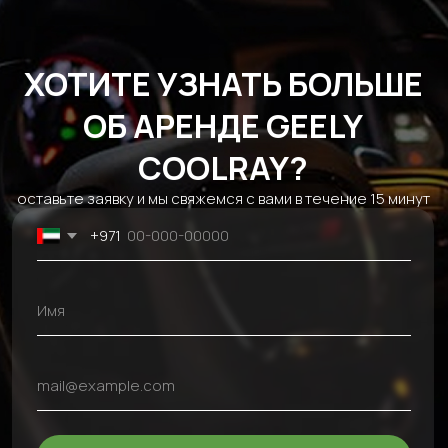
Бизнес
Chevrolet
Условия аренды
SUV
Kia
Акции
Спорт
Hyundai
Сотрудничество
Кабриолет
Mitsubishi
Блог
EV
Ford
Аренда авто на
Dodge
сутки
Genesis
Помесячная
Audi
аренда авто
JAC
Аренда авто на
Tesla
неделю
Cadillac
Контакты
+971 54 470 7307
bkfauto007@gmail.com
Fifty One Tower - Marasi Dr - Business Bay - Dubai - UAE
Без выходных, круглосуточно