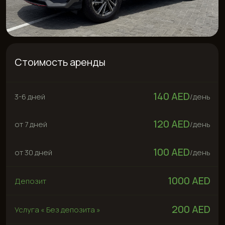
Стоимость аренды
140 AED
3-6 дней
/
день
120 AED
от 7 дней
/
день
100 AED
от 30 дней
/
день
1000 AED
Депозит
200 AED
Услуга « Без депозита »
Арендовать