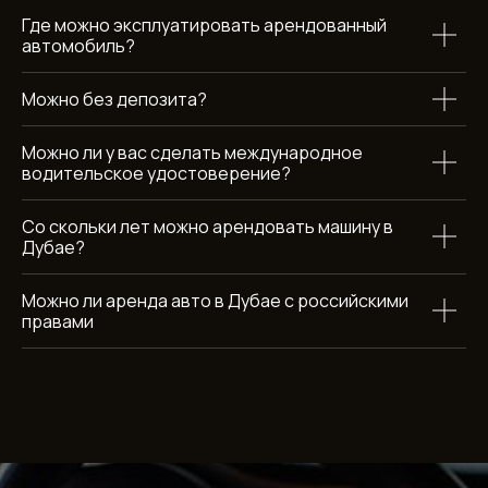
Где можно эксплуатировать арендованный
автомобиль?
Можно без депозита?
Можно ли у вас сделать международное
водительское удостоверение?
Аренда автомобилей в Дубае
Со скольки лет можно арендовать машину в
Дубае?
Обратный звонок
Можно ли аренда авто в Дубае с российскими
правами
Каталог
Бренды
Разделы
Эконом
BMW
О компании
Комфорт
Mercedes
Отзывы