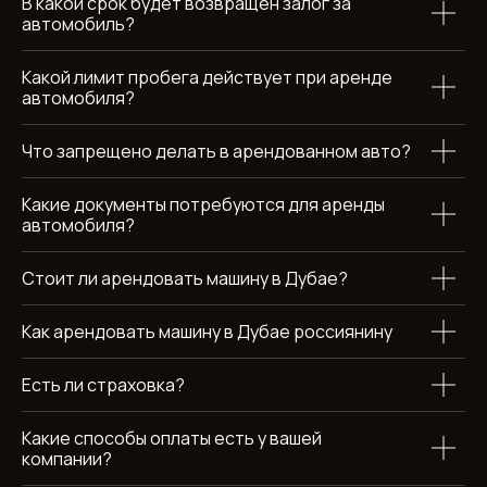
В какой срок будет возвращен залог за
автомобиль?
Какой лимит пробега действует при аренде
ХОТИТЕ УЗНАТЬ БОЛЬШЕ
автомобиля?
ОБ АРЕНДЕ GEELY
Что запрещено делать в арендованном авто?
COOLRAY?
оставьте заявку и мы свяжемся с вами в течение 15 минут
Какие документы потребуются для аренды
автомобиля?
+971
Стоит ли арендовать машину в Дубае?
Как арендовать машину в Дубае россиянину
Есть ли страховка?
Отправить
Какие способы оплаты есть у вашей
Нажимая кнопку вы соглашаетесь с условиями обработки
компании?
персональных данных