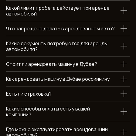
Какой лимит пробега действует при аренде
ХОТИТЕ УЗНАТЬ БОЛЬШЕ
автомобиля?
ОБ АРЕНДЕ TESLA
Что запрещено делать в арендованном авто?
CYBERTRUCK BEAST ?
Какие документы потребуются для аренды
оставьте заявку и мы свяжемся с вами в течение 15 минут
автомобиля?
+971
Стоит ли арендовать машину в Дубае?
Как арендовать машину в Дубае россиянину
Есть ли страховка?
Отправить
Какие способы оплаты есть у вашей
компании?
Нажимая кнопку вы соглашаетесь с условиями обработки
персональных данных
Где можно эксплуатировать арендованный
автомобиль?