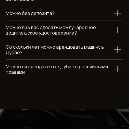
Можно без депозита?
Можно ли у вас сделать международное
водительское удостоверение?
Со скольки лет можно арендовать машину в
Аренда автомобилей в Дубае
Дубае?
Обратный звонок
Можно ли аренда авто в Дубае с российскими
правами
Каталог
Бренды
Разделы
Эконом
BMW
О компании
Комфорт
Mercedes
Отзывы
Бизнес
Chevrolet
Условия аренды
SUV
Kia
Акции