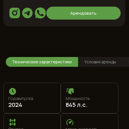
Год выпуска
Мощьность
2024
845 л.с.
Привод
Макс. скорость
Полный
209 км.ч.
Технические характеристики
Условия аренды
Двигатель
Топливо
631 kW
Electric
0-100
Цвет кузова
2,7 с
Черный
Цвет салона
Цена