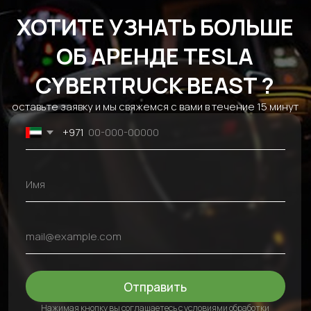
Спорт
Hyundai
Сотрудничество
Кабриолет
Mitsubishi
Блог
EV
Ford
Аренда авто на
Dodge
сутки
Genesis
Помесячная
Audi
аренда авто
JAC
Аренда авто на
Tesla
неделю
Cadillac
Контакты
+971 54 470 7307
bkfauto007@gmail.com
Fifty One Tower - Marasi Dr - Business Bay - Dubai - UAE
Без выходных, круглосуточно